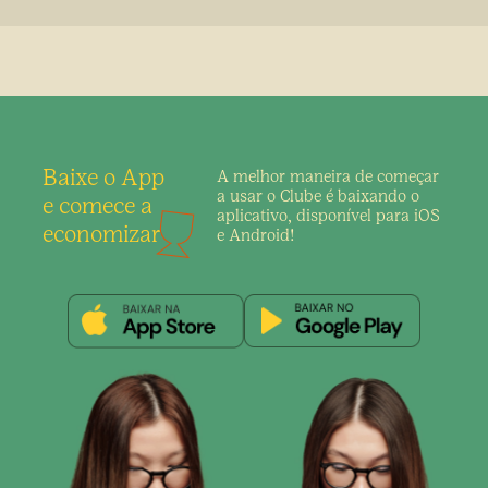
Baixe o App
A melhor maneira de
começar
a usar o Clube é
baixando o
e comece a
aplicativo,
disponível para iOS
economizar
e Android!