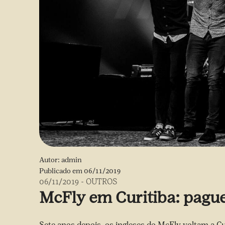
Autor:
admin
Publicado em
06/11/2019
06/11/2019
-
OUTROS
McFly em Curitiba: pagu
Sete anos depois, os ingleses do McFly voltam a Cu