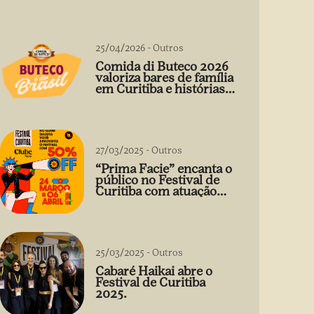
25/04/2026
-
Outros
Comida di Buteco 2026
valoriza bares de família
em Curitiba e histórias
que vão além do prato
27/03/2025
-
Outros
“Prima Facie” encanta o
público no Festival de
Curitiba com atuação
arrebatadora de Débora
Falabella
25/03/2025
-
Outros
Cabaré Haikai abre o
Festival de Curitiba
2025.