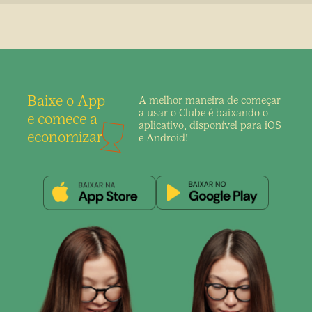
Baixe o App
A melhor maneira de
começar
a usar o Clube é
baixando o
e comece a
aplicativo,
disponível para iOS
economizar
e Android!