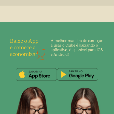
Baixe o App
A melhor maneira de
começar
a usar o Clube é
baixando o
e comece a
aplicativo,
disponível para iOS
economizar
e Android!