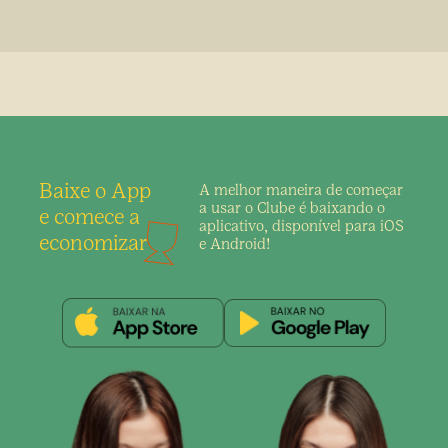
Baixe o App
A melhor maneira de
começar
a usar o Clube é
baixando o
e comece a
aplicativo,
disponível para iOS
economizar
e Android!