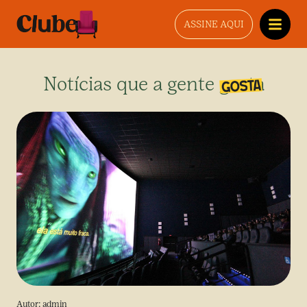
ASSINE AQUI
Notícias que a gente gosta
Autor:
admin