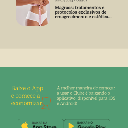
09/07/2024
-
Outros
Magrass: tratamentos e
protocolos exclusivos de
emagrecimento e estética
sem uso de medicamento
Baixe o App
A melhor maneira de
começar
a usar o Clube é
baixando o
e comece a
aplicativo,
disponível para iOS
economizar
e Android!