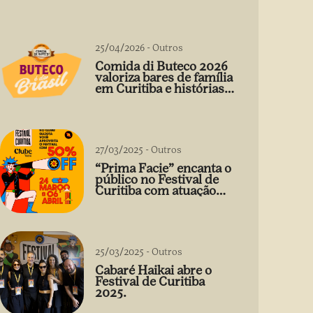
25/04/2026
-
Outros
Comida di Buteco 2026
valoriza bares de família
em Curitiba e histórias
que vão além do prato
27/03/2025
-
Outros
“Prima Facie” encanta o
público no Festival de
Curitiba com atuação
arrebatadora de Débora
Falabella
25/03/2025
-
Outros
Cabaré Haikai abre o
Festival de Curitiba
2025.