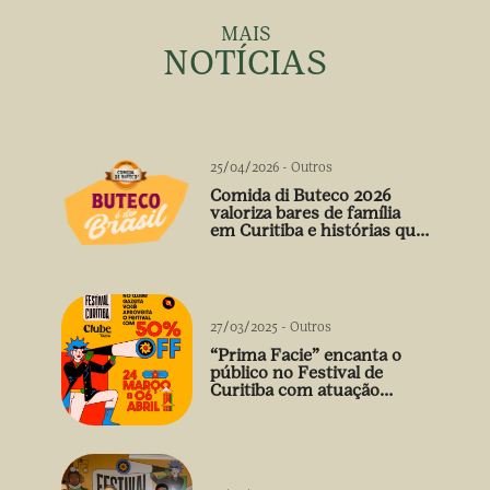
MAIS
NOTÍCIAS
25/04/2026
-
Outros
Comida di Buteco 2026
valoriza bares de família
em Curitiba e histórias que
vão além do prato
27/03/2025
-
Outros
“Prima Facie” encanta o
público no Festival de
Curitiba com atuação
arrebatadora de Débora
Falabella