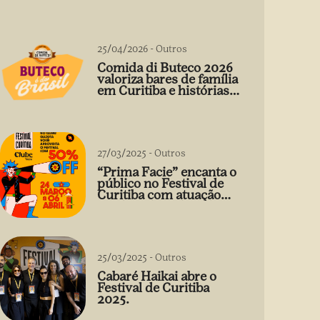
25/04/2026
-
Outros
Comida di Buteco 2026
valoriza bares de família
em Curitiba e histórias
que vão além do prato
27/03/2025
-
Outros
“Prima Facie” encanta o
público no Festival de
Curitiba com atuação
arrebatadora de Débora
Falabella
25/03/2025
-
Outros
Cabaré Haikai abre o
Festival de Curitiba
2025.