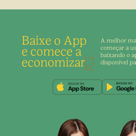
Baixe o App
A melhor ma
e comece a
começar a us
baixando o ap
economizar
disponível pa