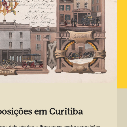
posições em Curitiba
mos dois séculos, a litogravura ganha exposições