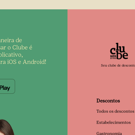
neira de
ar o Clube é
licativo,
ra iOS e Android!
Seu clube de descont
Descontos
Todos os descontos
Estabelecimentos
Gastronomia