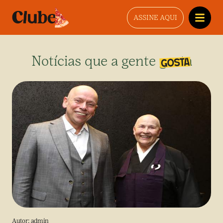
ASSINE AQUI
Notícias que a gente gosta
Autor:
admin