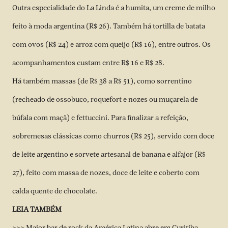
Outra especialidade do La Linda é a humita, um creme de milho
feito à moda argentina (R$ 26). Também há tortilla de batata
com ovos (R$ 24) e arroz com queijo (R$ 16), entre outros. Os
acompanhamentos custam entre R$ 16 e R$ 28.
Há também massas (de R$ 38 a R$ 51), como sorrentino
(recheado de ossobuco, roquefort e nozes ou muçarela de
búfala com maçã) e fettuccini. Para finalizar a refeição,
sobremesas clássicas como churros (R$ 25), servido com doce
de leite argentino e sorvete artesanal de banana e alfajor (R$
27), feito com massa de nozes, doce de leite e coberto com
calda quente de chocolate.
LEIA TAMBÉM
>>> Maior bar de rock da América Latina abre em Curitiba