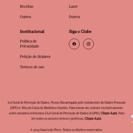
Receitas
Lazer
Outros
Outros
Institucional
Siga o Clube
Política de
Privacidade
Petição de titulares
Termos de uso
Lei Geral de Proteção de Dados. Nosso Encarregado pelo tratamento de Dados Pessoais
(DPO) é: Rita de Cacia de Medeiros Guerim. Para entrar em contato exclusivamente
sobre assuntos referentes à Lei Geral de Proteção de Dados (LGPD),
Clique Aqui
. Para
ler todos os nossos termos e políticas,
Clique Aqui
.
© 2023 Gazeta do Povo. Todos os direitos reservados.
Clube Premia