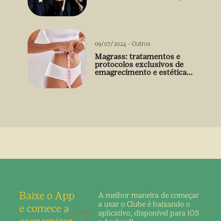
09/07/2024
-
Outros
Magrass: tratamentos e
protocolos exclusivos de
emagrecimento e estética
sem uso de medicamento
Baixe o App
A melhor maneira de
começar
a usar o Clube é
baixando o
e comece a
aplicativo,
disponível para iOS