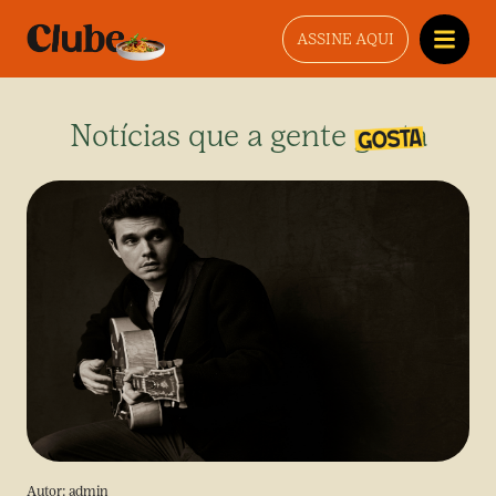
ASSINE AQUI
Notícias que a gente gosta
Autor:
admin