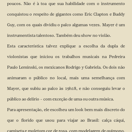
poucos. Não é à toa que sua habilidade com o instrumento
conquistou o respeito de gigantes como Eric Clapton e Buddy
Guy, com os quais dividiu o palco algumas vezes. Mayer é um
instrumentista talentoso. Também deu show no violão.
Esta característica talvez explique a escolha da dupla de
violonistas que iniciou os trabalhos musicais na Pedreira
Paulo Leminski, os mexicanos Rodrigo y Gabriela. Os dois não
animaram o público no local, mais uma semelhança com
Mayer, que subiu ao palco às 19h18, e não conseguiu levar o
público ao delírio – com exceção de uma ou outra música.
Para apresentação, ele escolheu um look bem mais discreto do
que o florido que usou para viajar ao Brasil: calça cáqui,
camiseta e moletom cor de rosa, com modelagem de quimono.