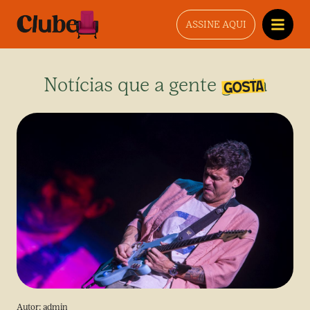
ASSINE AQUI
Notícias que a gente gosta
Autor:
admin