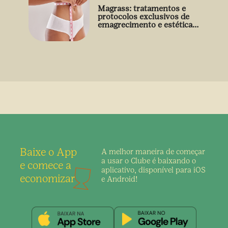
Magrass: tratamentos e
protocolos exclusivos de
emagrecimento e estética
sem uso de medicamento
Baixe o App
A melhor maneira de
começar
a usar o Clube é
baixando o
e comece a
aplicativo,
disponível para iOS
economizar
e Android!