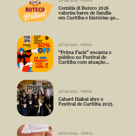
25/04/2026
-
Outros
Comida di Buteco 2026
valoriza bares de família
em Curitiba e histórias que
vão além do prato
27/03/2025
-
Outros
“Prima Facie” encanta o
público no Festival de
Curitiba com atuação
arrebatadora de Débora
Falabella
25/03/2025
-
Outros
Cabaré Haikai abre o
Festival de Curitiba 2025.
09/07/2024
-
Outros