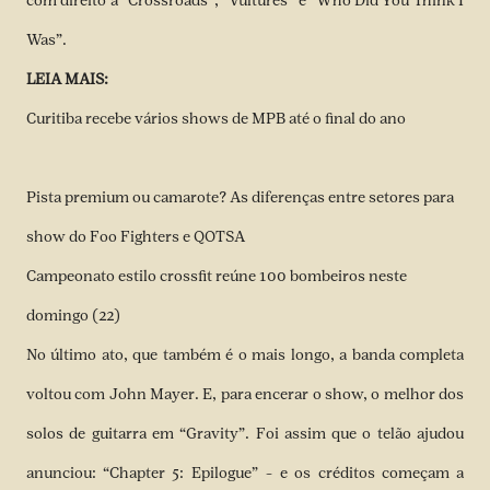
com direito a “Crossroads”, “Vultures” e “Who Did You Think I
Was”.
LEIA MAIS:
Curitiba recebe vários shows de MPB até o final do ano
Pista premium ou camarote? As diferenças entre setores para
show do Foo Fighters e QOTSA
Campeonato estilo crossfit reúne 100 bombeiros neste
domingo (22)
No último ato, que também é o mais longo, a banda completa
voltou com John Mayer. E, para encerar o show, o melhor dos
solos de guitarra em “Gravity”. Foi assim que o telão ajudou
anunciou: “Chapter 5: Epilogue” – e os créditos começam a