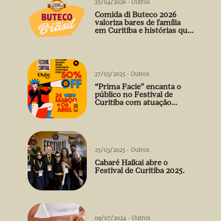
25/04/2026
-
Outros
Comida di Buteco 2026
valoriza bares de família
em Curitiba e histórias que
vão além do prato
27/03/2025
-
Outros
“Prima Facie” encanta o
público no Festival de
Curitiba com atuação
arrebatadora de Débora
Falabella
25/03/2025
-
Outros
Cabaré Haikai abre o
Festival de Curitiba 2025.
09/07/2024
-
Outros