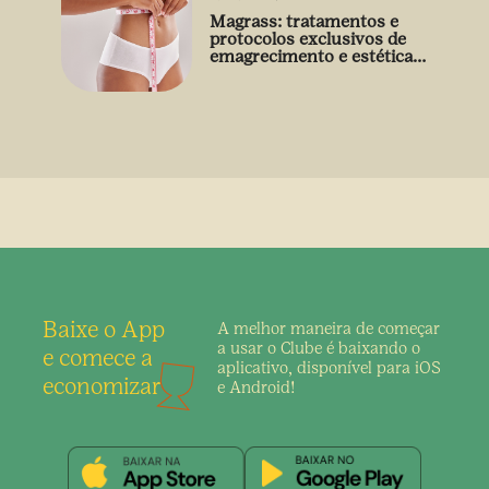
Magrass: tratamentos e
protocolos exclusivos de
emagrecimento e estética
sem uso de medicamento
Baixe o App
A melhor maneira de
começar
a usar o Clube é
baixando o
e comece a
aplicativo,
disponível para iOS
economizar
e Android!