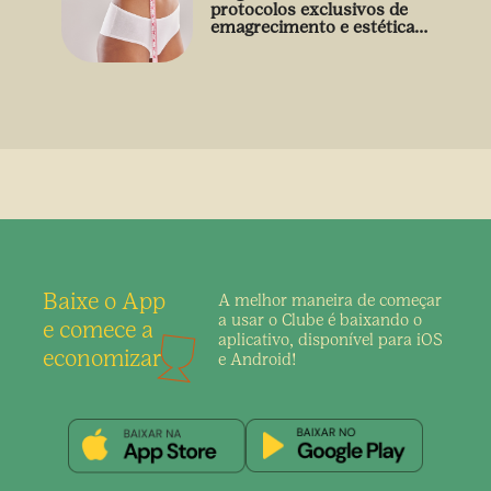
protocolos exclusivos de
emagrecimento e estética
sem uso de medicamento
Baixe o App
A melhor maneira de
começar
a usar o Clube é
baixando o
e comece a
aplicativo,
disponível para iOS
economizar
e Android!