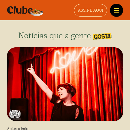
ASSINE AQUI
Notícias que a gente gosta
Autor:
admin