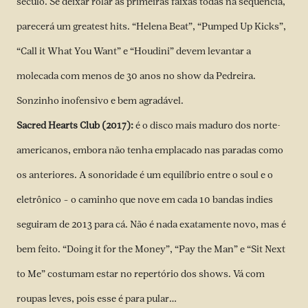
século. Se deixar rolar as primeiras faixas todas na sequência,
parecerá um greatest hits. “Helena Beat”, “Pumped Up Kicks”,
“Call it What You Want” e “Houdini” devem levantar a
molecada com menos de 30 anos no show da Pedreira.
Sonzinho inofensivo e bem agradável.
Sacred Hearts Club (2017):
é o disco mais maduro dos norte-
americanos, embora não tenha emplacado nas paradas como
os anteriores. A sonoridade é um equilíbrio entre o soul e o
eletrônico – o caminho que nove em cada 10 bandas indies
seguiram de 2013 para cá. Não é nada exatamente novo, mas é
bem feito. “Doing it for the Money”, “Pay the Man” e “Sit Next
to Me” costumam estar no repertório dos shows. Vá com
roupas leves, pois esse é para pular…