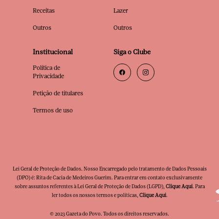
Receitas
Lazer
Outros
Outros
Institucional
Siga o Clube
Política de
Privacidade
Petição de titulares
Termos de uso
Lei Geral de Proteção de Dados. Nosso Encarregado pelo tratamento de Dados Pessoais
(DPO) é: Rita de Cacia de Medeiros Guerim. Para entrar em contato exclusivamente
sobre assuntos referentes à Lei Geral de Proteção de Dados (LGPD),
Clique Aqui
. Para
ler todos os nossos termos e políticas,
Clique Aqui
.
© 2023 Gazeta do Povo. Todos os direitos reservados.
Clube Premia