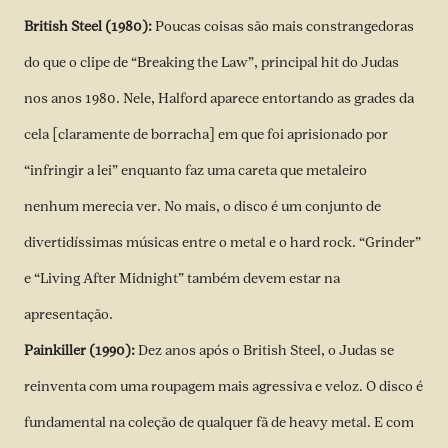
British Steel (1980):
Poucas coisas são mais constrangedoras
do que o clipe de “Breaking the Law”, principal hit do Judas
nos anos 1980. Nele, Halford aparece entortando as grades da
cela [claramente de borracha] em que foi aprisionado por
“infringir a lei” enquanto faz uma careta que metaleiro
nenhum merecia ver. No mais, o disco é um conjunto de
divertidíssimas músicas entre o metal e o hard rock. “Grinder”
e “Living After Midnight” também devem estar na
apresentação.
Painkiller (1990):
Dez anos após o British Steel, o Judas se
reinventa com uma roupagem mais agressiva e veloz. O disco é
fundamental na coleção de qualquer fã de heavy metal. E com