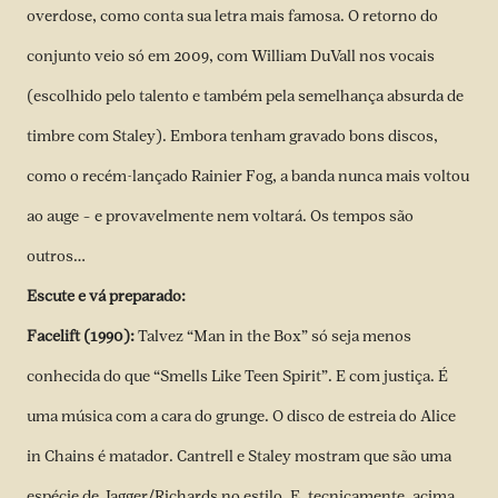
overdose, como conta sua letra mais famosa. O retorno do
conjunto veio só em 2009, com William DuVall nos vocais
(escolhido pelo talento e também pela semelhança absurda de
timbre com Staley). Embora tenham gravado bons discos,
como o recém-lançado Rainier Fog, a banda nunca mais voltou
ao auge – e provavelmente nem voltará. Os tempos são
outros…
Escute e vá preparado:
Facelift (1990):
Talvez “Man in the Box” só seja menos
conhecida do que “Smells Like Teen Spirit”. E com justiça. É
uma música com a cara do grunge. O disco de estreia do Alice
in Chains é matador. Cantrell e Staley mostram que são uma
espécie de Jagger/Richards no estilo. E, tecnicamente, acima