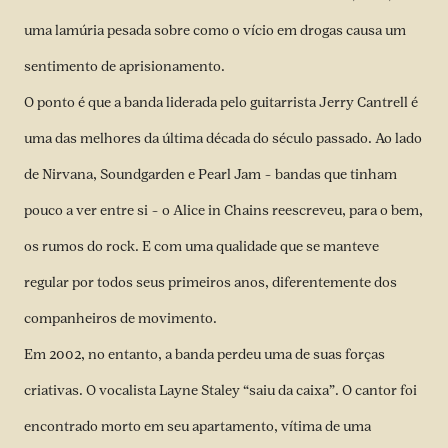
uma lamúria pesada sobre como o vício em drogas causa um
sentimento de aprisionamento.
O ponto é que a banda liderada pelo guitarrista Jerry Cantrell é
uma das melhores da última década do século passado. Ao lado
de Nirvana, Soundgarden e Pearl Jam – bandas que tinham
pouco a ver entre si – o Alice in Chains reescreveu, para o bem,
os rumos do rock. E com uma qualidade que se manteve
regular por todos seus primeiros anos, diferentemente dos
companheiros de movimento.
Em 2002, no entanto, a banda perdeu uma de suas forças
criativas. O vocalista Layne Staley “saiu da caixa”. O cantor foi
encontrado morto em seu apartamento, vítima de uma