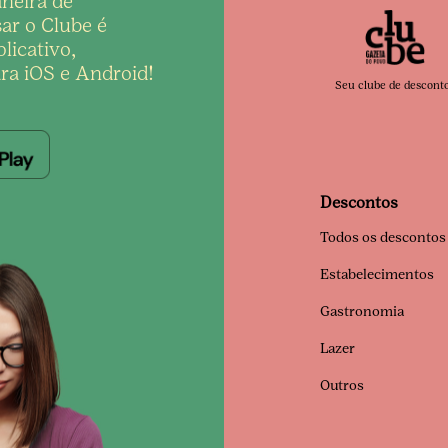
neira de
ar o Clube é
licativo,
ra iOS e Android!
Seu clube de descont
Descontos
Todos os descontos
Estabelecimentos
Gastronomia
Lazer
Outros