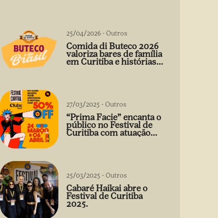
25/04/2026
-
Outros
Comida di Buteco 2026
valoriza bares de família
em Curitiba e histórias
que vão além do prato
27/03/2025
-
Outros
“Prima Facie” encanta o
público no Festival de
Curitiba com atuação
arrebatadora de Débora
Falabella
25/03/2025
-
Outros
Cabaré Haikai abre o
Festival de Curitiba
2025.