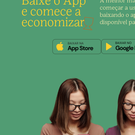
Baixe o App
A melhor ma
e comece a
começar a us
baixando o ap
economizar
disponível pa