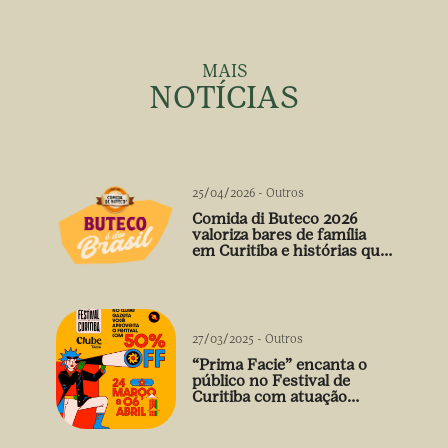
MAIS
NOTÍCIAS
25/04/2026
-
Outros
Comida di Buteco 2026
valoriza bares de família
em Curitiba e histórias que
vão além do prato
27/03/2025
-
Outros
“Prima Facie” encanta o
público no Festival de
Curitiba com atuação
arrebatadora de Débora
Falabella