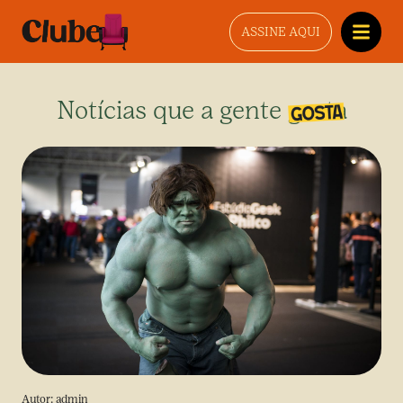
ASSINE AQUI
Notícias que a gente gosta
Autor:
admin