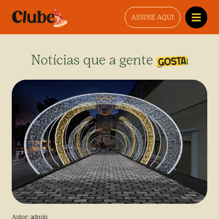
ASSINE AQUI
Notícias que a gente gosta
Autor:
admin