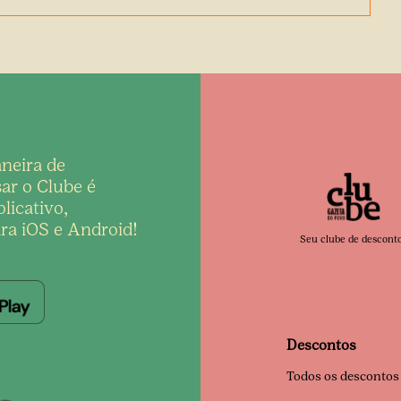
neira de
ar o Clube é
licativo,
ra iOS e Android!
Seu clube de descont
Descontos
Todos os descontos