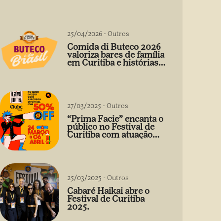
25/04/2026
-
Outros
Comida di Buteco 2026
valoriza bares de família
em Curitiba e histórias
que vão além do prato
27/03/2025
-
Outros
“Prima Facie” encanta o
público no Festival de
Curitiba com atuação
arrebatadora de Débora
Falabella
25/03/2025
-
Outros
Cabaré Haikai abre o
Festival de Curitiba
2025.