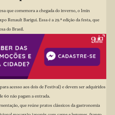
ponesa que comemora a chegada do inverno, o Imin
xpo Renault Barigui. Essa é a 29.ª edição da festa, que
sa do Brasil.
para acesso aos dois de Festival) e devem ser adquiridos
de 60 não pagam a entrada.
mentação, que reúne pratos clássicos da gastronomia
adicional macarrão japonês com carne e legumes, frango