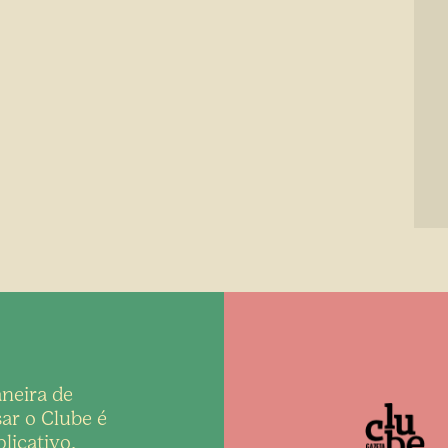
neira de
ar o Clube é
licativo,