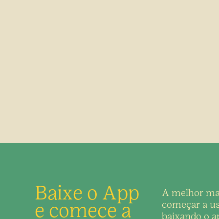
Baixe o App
A melhor ma
e comece a
começar a us
baixando o ap