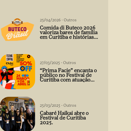
25/04/2026
-
Outros
Comida di Buteco 2026
valoriza bares de família
em Curitiba e histórias
que vão além do prato
27/03/2025
-
Outros
“Prima Facie” encanta o
público no Festival de
Curitiba com atuação
arrebatadora de Débora
Falabella
25/03/2025
-
Outros
Cabaré Haikai abre o
Festival de Curitiba
2025.