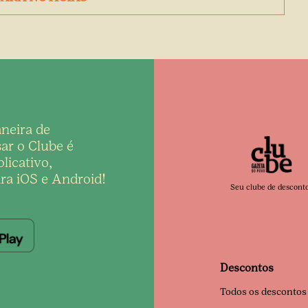
neira de
ar o Clube é
licativo,
ra iOS e Android!
Seu clube de descont
Descontos
Todos os descontos