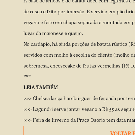
A base de ambos é de batata-doce com legumes e e
de rosca e frito por imersão. É servido em pão br
vegano é feito em chapa separada e montado em pã
lugar da maionese e queijo.
No cardápio, há ainda porções de batata rústica (R$
servidos com molho à escolha do cliente (molho d
sobremesa, cheesecake de frutas vermelhas (R$ 10
***
LEIA TAMBÉM
>>> Chelsea lança hambúrguer de feijoada por tem
>>> Lagundri serve jantar vegano a R$ 55 às segu
>>> Feira de Inverno da Praça Osório tem data m
VOLTAR 