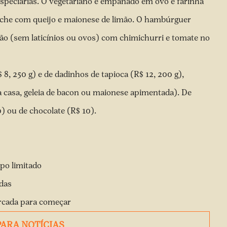
speciarias. O vegetariano é empanado em ovo e farinha
ioche com queijo e maionese de limão. O hambúrguer
o (sem laticínios ou ovos) com chimichurri e tomate no
 8, 250 g) e de dadinhos de tapioca (R$ 12, 200 g),
a casa, geleia de bacon ou maionese apimentada). De
) ou de chocolate (R$ 10).
po limitado
ndas
arcada para começar
PARA NOTÍCIAS