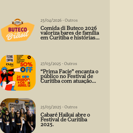
25/04/2026
-
Outros
Comida di Buteco 2026
valoriza bares de família
em Curitiba e histórias
que vão além do prato
27/03/2025
-
Outros
“Prima Facie” encanta o
público no Festival de
Curitiba com atuação
arrebatadora de Débora
Falabella
25/03/2025
-
Outros
Cabaré Haikai abre o
Festival de Curitiba
2025.