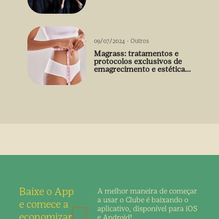
09/07/2024
-
Outros
Magrass: tratamentos e
protocolos exclusivos de
emagrecimento e estética
sem uso de medicamento
Baixe o App
A melhor maneira de
começar
a usar o Clube é
baixando o
e comece a
aplicativo,
disponível para iOS
economizar
e Android!