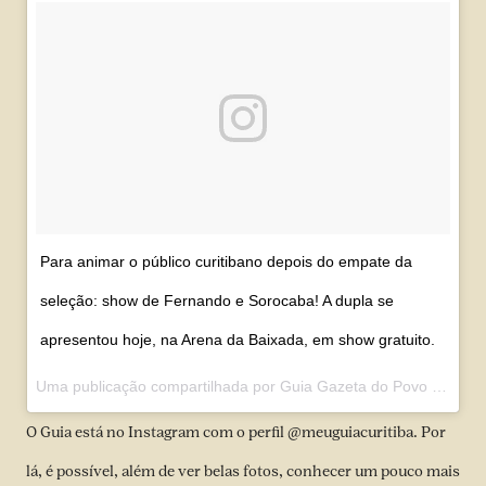
Para animar o público curitibano depois do empate da
seleção: show de Fernando e Sorocaba! A dupla se
apresentou hoje, na Arena da Baixada, em show gratuito.
Uma publicação compartilhada por
Guia Gazeta do Povo
(@meuguiacuritiba) em
O Guia está no Instagram com o perfil
@meuguiacuritiba
. Por
lá, é possível, além de ver belas fotos, conhecer um pouco mais