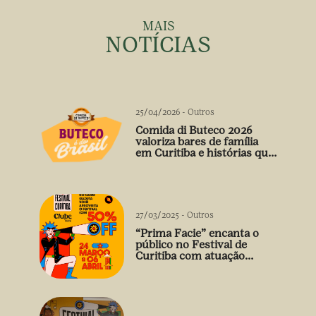
MAIS
NOTÍCIAS
25/04/2026
-
Outros
Comida di Buteco 2026
valoriza bares de família
em Curitiba e histórias que
vão além do prato
27/03/2025
-
Outros
“Prima Facie” encanta o
público no Festival de
Curitiba com atuação
arrebatadora de Débora
Falabella