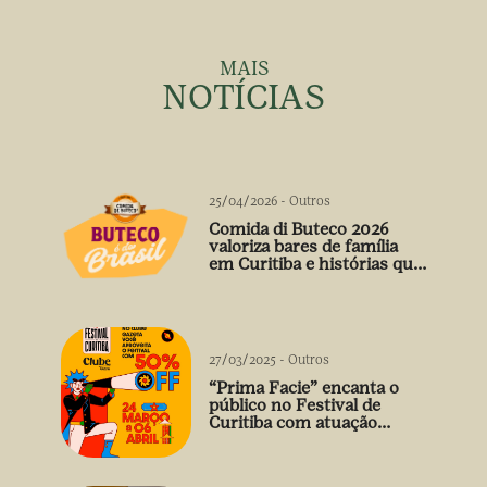
MAIS
NOTÍCIAS
25/04/2026
-
Outros
Comida di Buteco 2026
valoriza bares de família
em Curitiba e histórias que
vão além do prato
27/03/2025
-
Outros
“Prima Facie” encanta o
público no Festival de
Curitiba com atuação
arrebatadora de Débora
Falabella