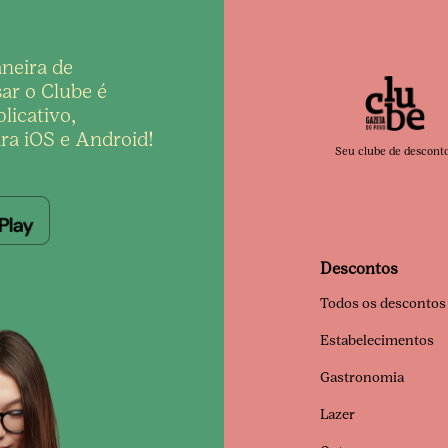
neira de
ar o Clube é
licativo,
ra iOS e Android!
Seu clube de descont
Descontos
Todos os descontos
Estabelecimentos
Gastronomia
Lazer