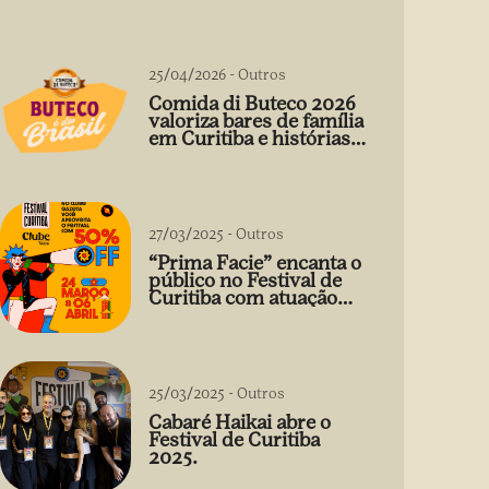
25/04/2026
-
Outros
Comida di Buteco 2026
valoriza bares de família
em Curitiba e histórias
que vão além do prato
27/03/2025
-
Outros
“Prima Facie” encanta o
público no Festival de
Curitiba com atuação
arrebatadora de Débora
Falabella
25/03/2025
-
Outros
Cabaré Haikai abre o
Festival de Curitiba
2025.