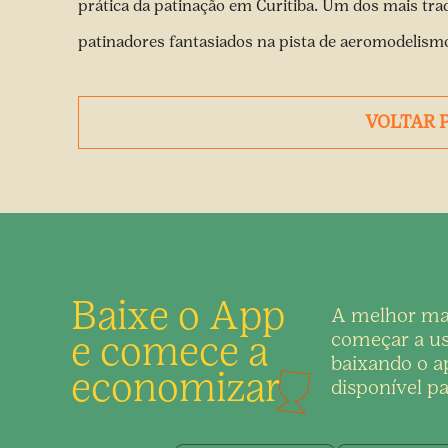
prática da patinação em Curitiba. Um dos mais tradi
patinadores fantasiados na pista de aeromodelism
VOLTAR 
Baixe o App
A melhor ma
e comece a
começar a us
baixando o ap
economizar
disponível pa