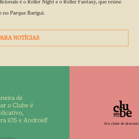
cionais é o Roller Night e o Roller Fantasy, que reúne
o no Parque Barigui.
PARA NOTÍCIAS
neira de
ar o Clube é
licativo,
ra iOS e Android!
Seu clube de descont