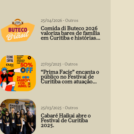
25/04/2026
-
Outros
Comida di Buteco 2026
valoriza bares de família
em Curitiba e histórias
que vão além do prato
27/03/2025
-
Outros
“Prima Facie” encanta o
público no Festival de
Curitiba com atuação
arrebatadora de Débora
Falabella
25/03/2025
-
Outros
Cabaré Haikai abre o
Festival de Curitiba
2025.