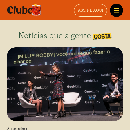
ASSINE AQUI
Notícias que a gente gosta
Autor:
admin