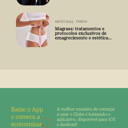
09/07/2024
-
Outros
Magrass: tratamentos e
protocolos exclusivos de
emagrecimento e estética
sem uso de medicamento
Baixe o App
A melhor maneira de
começar
a usar o Clube é
baixando o
e comece a
aplicativo,
disponível para iOS
economizar
e Android!