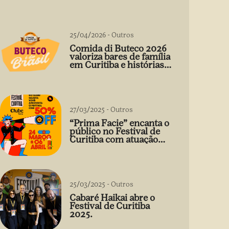
25/04/2026
-
Outros
Comida di Buteco 2026
valoriza bares de família
em Curitiba e histórias
que vão além do prato
27/03/2025
-
Outros
“Prima Facie” encanta o
público no Festival de
Curitiba com atuação
arrebatadora de Débora
Falabella
25/03/2025
-
Outros
Cabaré Haikai abre o
Festival de Curitiba
2025.