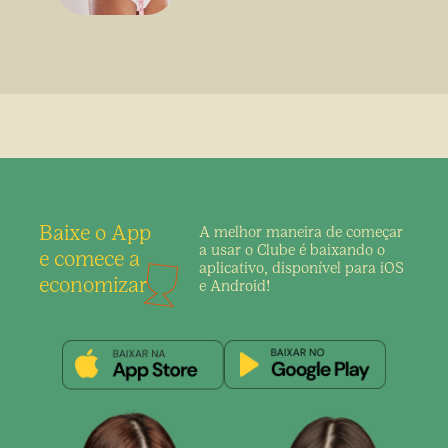
Baixe o App
A melhor maneira de
começar
a usar o Clube é
baixando o
e comece a
aplicativo,
disponível para iOS
economizar
e Android!