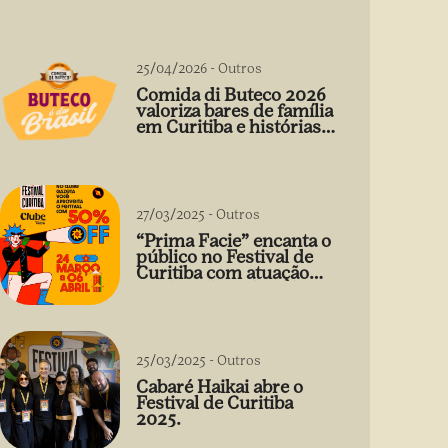
25/04/2026
-
Outros
Comida di Buteco 2026
valoriza bares de família
em Curitiba e histórias
que vão além do prato
27/03/2025
-
Outros
“Prima Facie” encanta o
público no Festival de
Curitiba com atuação
arrebatadora de Débora
Falabella
25/03/2025
-
Outros
Cabaré Haikai abre o
Festival de Curitiba
2025.