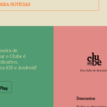
PARA NOTÍCIAS
neira de
ar o Clube é
licativo,
ra iOS e Android!
Seu clube de descont
Descontos
Todos os descontos