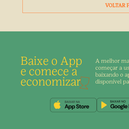
VOLTAR 
Baixe o App
A melhor ma
e comece a
começar a us
baixando o ap
economizar
disponível pa