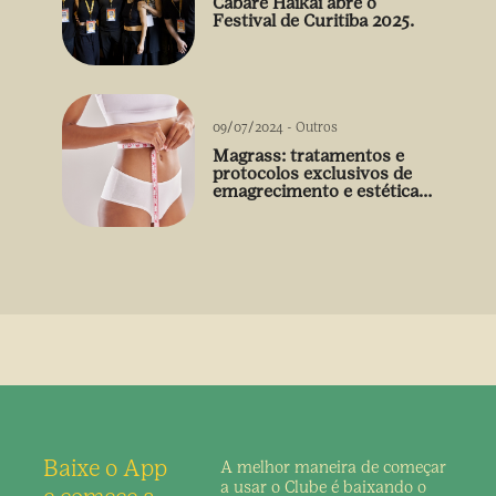
Cabaré Haikai abre o
Festival de Curitiba 2025.
09/07/2024
-
Outros
Magrass: tratamentos e
protocolos exclusivos de
emagrecimento e estética
sem uso de medicamento
Baixe o App
A melhor maneira de
começar
a usar o Clube é
baixando o