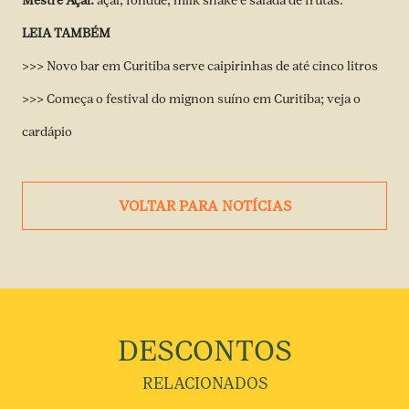
Mestre Açaí:
açaí, fondue, milk shake e salada de frutas.
LEIA TAMBÉM
>>> Novo bar em Curitiba serve caipirinhas de até cinco litros
>>> Começa o festival do mignon suíno em Curitiba; veja o
cardápio
VOLTAR PARA NOTÍCIAS
DESCONTOS
RELACIONADOS