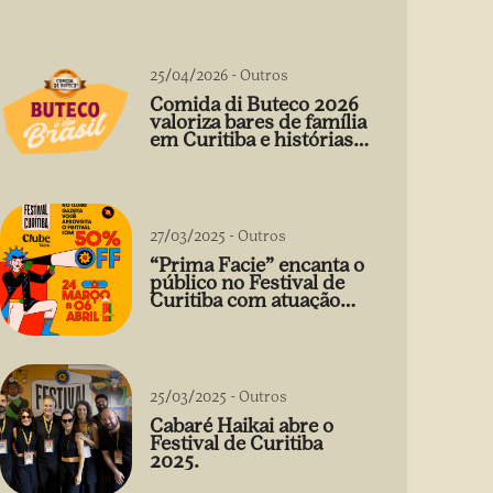
25/04/2026
-
Outros
Comida di Buteco 2026
valoriza bares de família
em Curitiba e histórias
que vão além do prato
27/03/2025
-
Outros
“Prima Facie” encanta o
público no Festival de
Curitiba com atuação
arrebatadora de Débora
Falabella
25/03/2025
-
Outros
Cabaré Haikai abre o
Festival de Curitiba
2025.