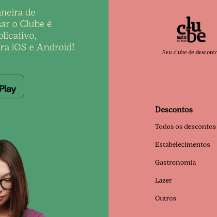
neira de
ar o Clube é
licativo,
ra iOS e Android!
Seu clube de descont
Descontos
Todos os descontos
Estabelecimentos
Gastronomia
Lazer
Outros