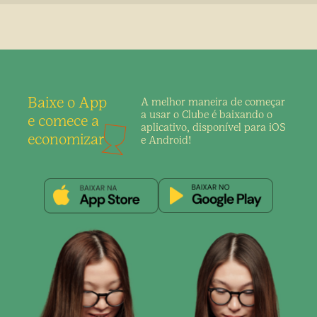
Baixe o App
A melhor maneira de
começar
a usar o Clube é
baixando o
e comece a
aplicativo,
disponível para iOS
economizar
e Android!