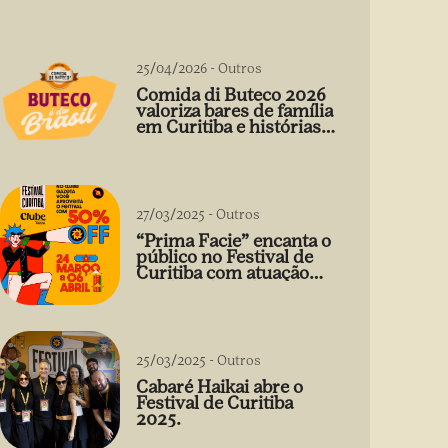
25/04/2026
-
Outros
Comida di Buteco 2026
valoriza bares de família
em Curitiba e histórias
que vão além do prato
27/03/2025
-
Outros
“Prima Facie” encanta o
público no Festival de
Curitiba com atuação
arrebatadora de Débora
Falabella
25/03/2025
-
Outros
Cabaré Haikai abre o
Festival de Curitiba
2025.