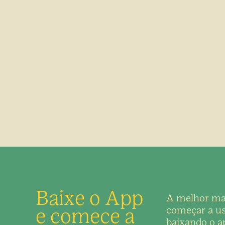
Baixe o App
A melhor ma
e comece a
começar a us
baixando o ap