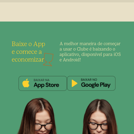
Baixe o App
A melhor maneira de
começar
a usar o Clube é
baixando o
e comece a
aplicativo,
disponível para iOS
economizar
e Android!