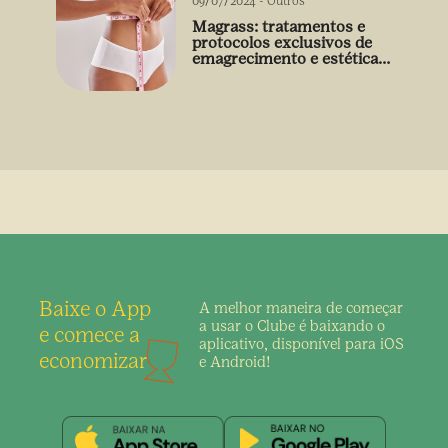
09/07/2024
-
Outros
Magrass: tratamentos e
protocolos exclusivos de
emagrecimento e estética
sem uso de medicamento
Baixe o App
A melhor maneira de
começar
a usar o Clube é
baixando o
e comece a
aplicativo,
disponível para iOS
economizar
e Android!