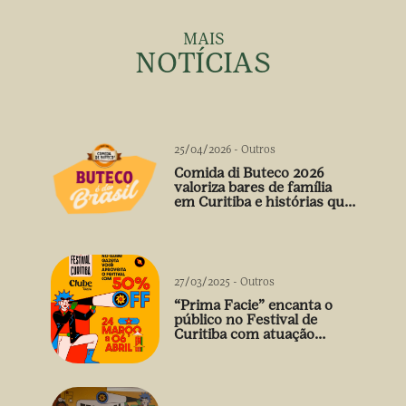
MAIS
NOTÍCIAS
25/04/2026
-
Outros
Comida di Buteco 2026
valoriza bares de família
em Curitiba e histórias que
vão além do prato
27/03/2025
-
Outros
“Prima Facie” encanta o
público no Festival de
Curitiba com atuação
arrebatadora de Débora
Falabella