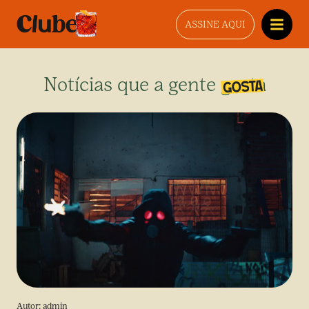
ASSINE AQUI
Notícias que a gente gosta
Autor:
admin