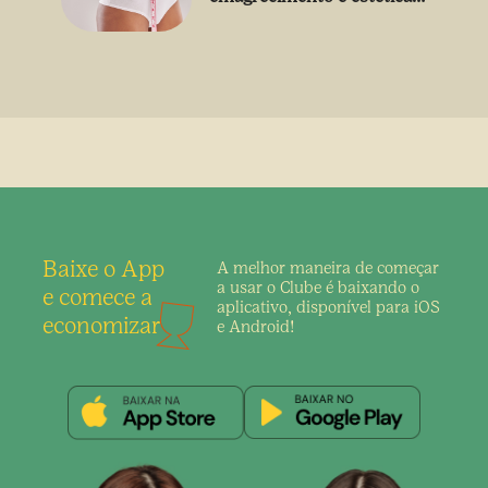
sem uso de medicamento
Baixe o App
A melhor maneira de
começar
a usar o Clube é
baixando o
e comece a
aplicativo,
disponível para iOS
economizar
e Android!