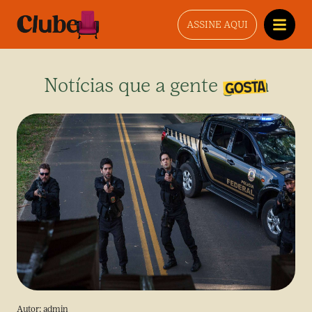
ASSINE AQUI
Notícias que a gente gosta
Autor:
admin