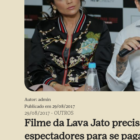
Autor:
admin
Publicado em
29/08/2017
29/08/2017
-
OUTROS
Filme da Lava Jato precis
espectadores para se pag