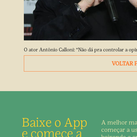
O ator Antônio Calloni: "Não dá pra controlar a opi
VOLTAR 
Baixe o App
A melhor ma
e comece a
começar a us