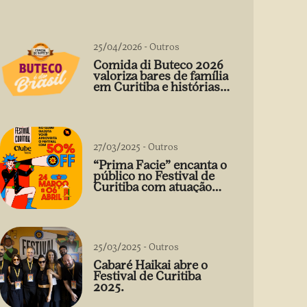
25/04/2026
-
Outros
Comida di Buteco 2026
valoriza bares de família
em Curitiba e histórias
que vão além do prato
27/03/2025
-
Outros
“Prima Facie” encanta o
público no Festival de
Curitiba com atuação
arrebatadora de Débora
Falabella
25/03/2025
-
Outros
Cabaré Haikai abre o
Festival de Curitiba
2025.