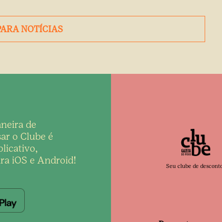
PARA NOTÍCIAS
neira de
ar o Clube é
licativo,
ra iOS e Android!
Seu clube de descont