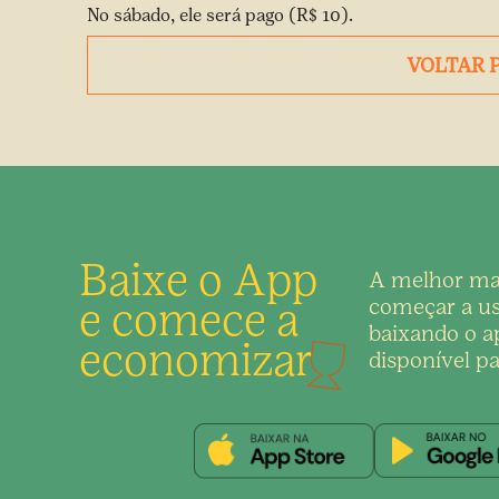
No sábado, ele será pago (R$ 10).
VOLTAR 
Baixe o App
A melhor ma
e comece a
começar a us
baixando o ap
economizar
disponível pa