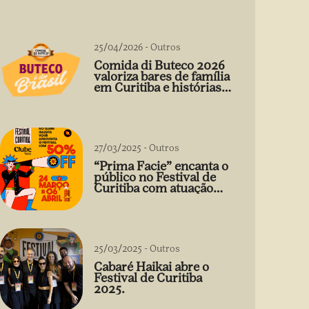
25/04/2026
-
Outros
Comida di Buteco 2026
valoriza bares de família
em Curitiba e histórias
que vão além do prato
27/03/2025
-
Outros
“Prima Facie” encanta o
público no Festival de
Curitiba com atuação
arrebatadora de Débora
Falabella
25/03/2025
-
Outros
Cabaré Haikai abre o
Festival de Curitiba
2025.