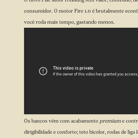
consumidor. O motor Fire 1.0 é brutalmente econôm
você roda mais tempo, gastando menos.
Os bancos vêm com acabamento
premium
e contr
dirigibilidade e conforto; teto bicolor, rodas de li