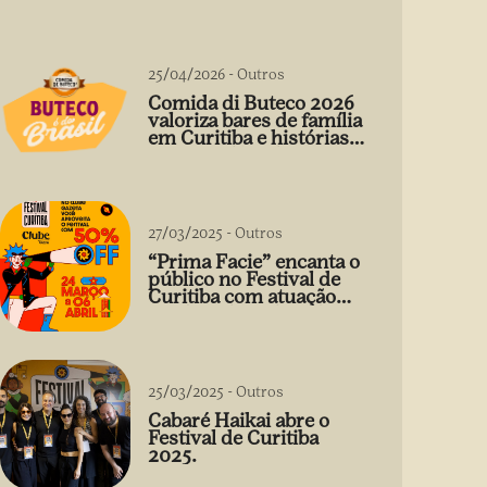
25/04/2026
-
Outros
Comida di Buteco 2026
valoriza bares de família
em Curitiba e histórias
que vão além do prato
27/03/2025
-
Outros
“Prima Facie” encanta o
público no Festival de
Curitiba com atuação
arrebatadora de Débora
Falabella
25/03/2025
-
Outros
Cabaré Haikai abre o
Festival de Curitiba
2025.