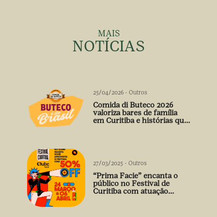
MAIS
NOTÍCIAS
25/04/2026
-
Outros
Comida di Buteco 2026
valoriza bares de família
em Curitiba e histórias que
vão além do prato
27/03/2025
-
Outros
“Prima Facie” encanta o
público no Festival de
Curitiba com atuação
arrebatadora de Débora
Falabella