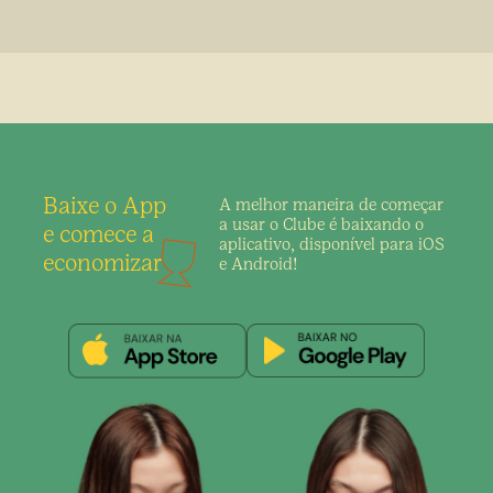
Baixe o App
A melhor maneira de
começar
a usar o Clube é
baixando o
e comece a
aplicativo,
disponível para iOS
economizar
e Android!