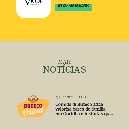
20
%
ATÉ
DE DESCONTO
MAIS
NOTÍCIAS
25/04/2026
-
Outros
Comida di Buteco 2026
valoriza bares de família
em Curitiba e histórias que
vão além do prato