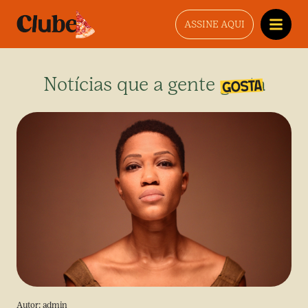
ASSINE AQUI
Notícias que a gente gosta
Autor:
admin