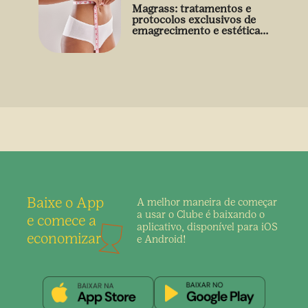
Magrass: tratamentos e
protocolos exclusivos de
emagrecimento e estética
sem uso de medicamento
Baixe o App
A melhor maneira de
começar
a usar o Clube é
baixando o
e comece a
aplicativo,
disponível para iOS
economizar
e Android!