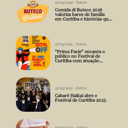
25/04/2026
-
Outros
Comida di Buteco 2026
valoriza bares de família
em Curitiba e histórias que
vão além do prato
27/03/2025
-
Outros
“Prima Facie” encanta o
público no Festival de
Curitiba com atuação
arrebatadora de Débora
Falabella
25/03/2025
-
Outros
Cabaré Haikai abre o
Festival de Curitiba 2025.
09/07/2024
-
Outros