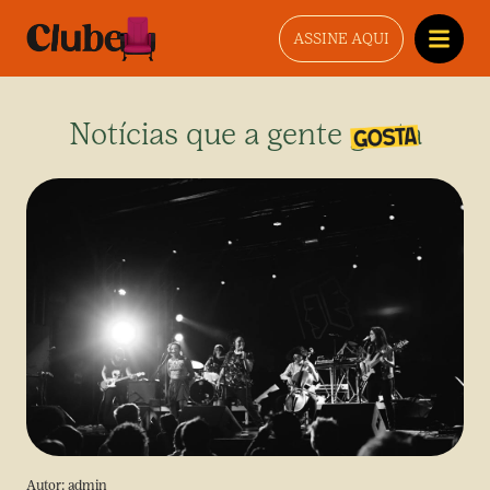
ASSINE AQUI
Notícias que a gente gosta
Autor:
admin