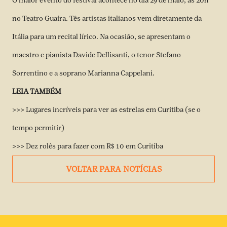
O maior evento do festival acontece no dia 29 de maio, às 20h
no Teatro Guaíra. Tês artistas italianos vem diretamente da
Itália para um recital lírico. Na ocasião, se apresentam o
maestro e pianista Davide Dellisanti, o tenor Stefano
Sorrentino e a soprano Marianna Cappelani.
LEIA TAMBÉM
>>>
Lugares incríveis para ver as estrelas em Curitiba (se o
tempo permitir)
>>>
Dez rolês para fazer com R$ 10 em Curitiba
VOLTAR PARA NOTÍCIAS